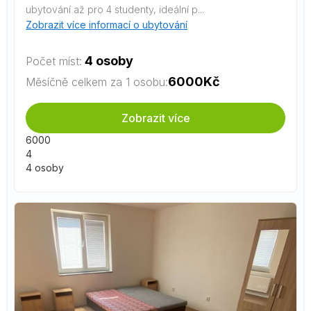
ubytování až pro 4 studenty, ideální p...
Zobrazit více informací o ubytování
4 osoby
Počet míst:
6000
Kč
Měsíčně celkem za 1 osobu:
Zobrazit více
6000
4
4 osoby