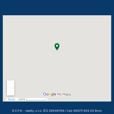
R.C.P.R. - reality, s.r.o. IČO 26946769 / Cejl 469/71 602 00 Brno