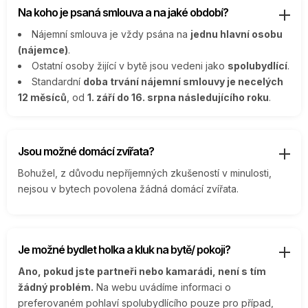
Na koho je psaná smlouva a na jaké období?
Nájemní smlouva je vždy psána na
jednu hlavní osobu
(nájemce)
.
Ostatní osoby žijící v bytě jsou vedeni jako
spolubydlící
.
Standardní
doba trvání nájemní smlouvy je necelých
12 měsíců
, od
1. září do 16. srpna následujícího roku
.
Jsou možné domácí zvířata?
Bohužel, z důvodu nepříjemných zkušeností v minulosti,
nejsou v bytech povolena žádná domácí zvířata.
Je možné bydlet holka a kluk na bytě/ pokoji?
Ano, pokud jste partneři nebo kamarádi, není s tím
žádný problém.
Na webu uvádíme informaci o
preferovaném pohlaví spolubydlícího pouze pro případ,