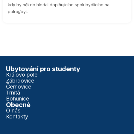
kdy by někdo hledal doplňujícího spolubydlícího na
pokoj/byt.
Ubytování pro studenty
Královo pole
Zábrdovice
Černovice
Trnitá
Bohunice
Obecné
O nás
Kontakty