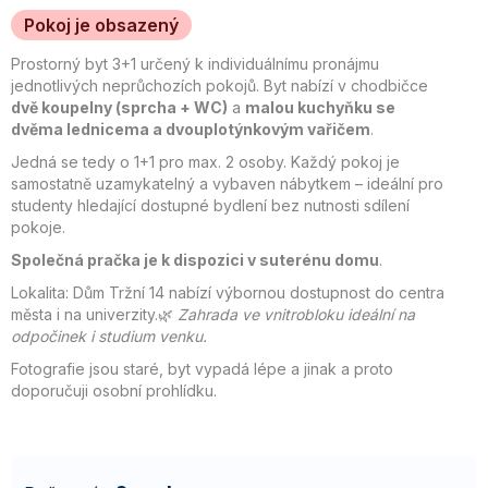
Pokoj je obsazený
Prostorný byt 3+1 určený k individuálnímu pronájmu
jednotlivých neprůchozích pokojů. Byt nabízí v chodbičce
dvě koupelny (sprcha + WC)
a
malou kuchyňku se
dvěma lednicema a dvouplotýnkovým vařičem
.
Jedná se tedy o 1+1 pro max. 2 osoby. Každý pokoj je
samostatně uzamykatelný a vybaven nábytkem – ideální pro
studenty hledající dostupné bydlení bez nutnosti sdílení
pokoje.
Společná pračka je k dispozici v suterénu domu
.
Lokalita: Dům Tržní 14 nabízí výbornou dostupnost do centra
města i na univerzity.🌿
Zahrada ve vnitrobloku ideální na
odpočinek i studium venku.
Fotografie jsou staré, byt vypadá lépe a jinak a proto
doporučuji osobní prohlídku.