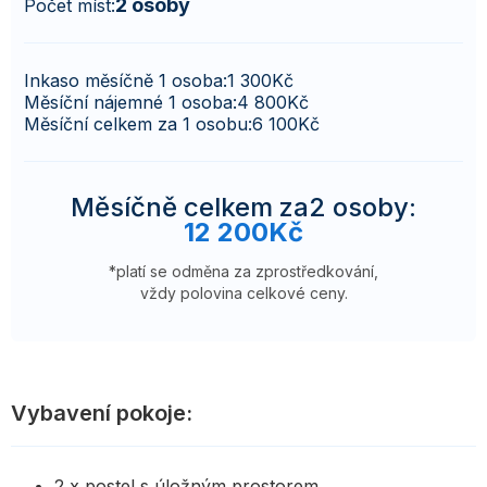
2 osoby
Počet míst:
Inkaso měsíčně 1 osoba:
1 300
Kč
Měsíční nájemné 1 osoba:
4 800
Kč
Měsíční celkem za 1 osobu:
6 100
Kč
Měsíčně celkem za
2 osoby
:
12 200
Kč
*platí se odměna za zprostředkování,
vždy polovina celkové ceny.
Vybavení pokoje:
2 x postel s úložným prostorem