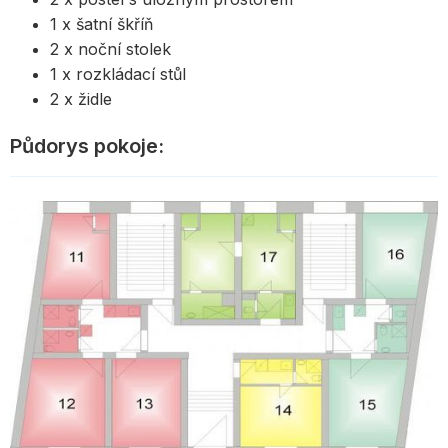
1 x šatní škříň
2 x noční stolek
1 x rozkládací stůl
2 x židle
Půdorys pokoje: