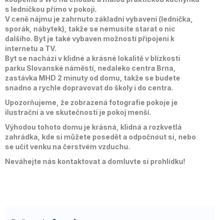
s ledničkou přímo v pokoji.
V ceně nájmu je zahrnuto základní vybavení (lednička,
sporák, nábytek), takže se nemusíte starat o nic
dalšího. Byt je také vybaven možností připojení k
internetu a TV.
Byt se nachází v klidné a krásné lokalitě v blízkosti
parku Slovanské náměstí, nedaleko centra Brna,
zastávka MHD 2 minuty od domu, takže se budete
snadno a rychle dopravovat do školy i do centra.
Upozorňujeme, že zobrazená fotografie pokoje je
ilustrační a ve skutečnosti je pokoj menší.
Výhodou tohoto domu je krásná, klidná a rozkvetlá
zahrádka, kde si můžete posedět a odpočnout si, nebo
se učit venku na čerstvém vzduchu.
Neváhejte nás kontaktovat a domluvte si prohlídku!