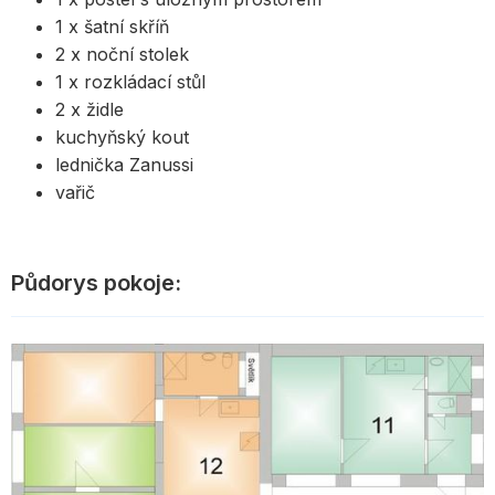
1 x šatní skříň
2 x noční stolek
1 x rozkládací stůl
2 x židle
kuchyňský kout
lednička Zanussi
vařič
Půdorys pokoje: