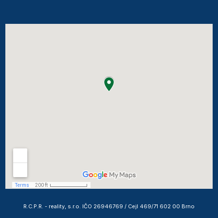
R.C.P.R. - reality, s.r.o. IČO 26946769 / Cejl 469/71 602 00 Brno