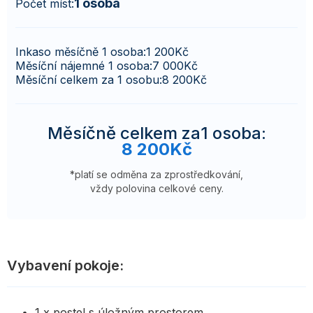
1 osoba
Počet míst:
Inkaso měsíčně 1 osoba:
1 200
Kč
Měsíční nájemné 1 osoba:
7 000
Kč
Měsíční celkem za 1 osobu:
8 200
Kč
Měsíčně celkem za
1 osoba
:
8 200
Kč
*platí se odměna za zprostředkování,
vždy polovina celkové ceny.
Vybavení pokoje:
1 x postel s úložným prostorem