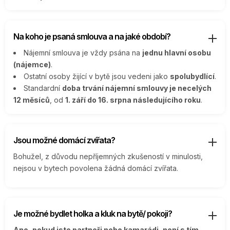
Na koho je psaná smlouva a na jaké období?
Nájemní smlouva je vždy psána na
jednu hlavní osobu
(nájemce)
.
Ostatní osoby žijící v bytě jsou vedeni jako
spolubydlící
.
Standardní
doba trvání nájemní smlouvy je necelých
12 měsíců
, od
1. září do 16. srpna následujícího roku
.
Jsou možné domácí zvířata?
Bohužel, z důvodu nepříjemných zkušeností v minulosti,
nejsou v bytech povolena žádná domácí zvířata.
Je možné bydlet holka a kluk na bytě/ pokoji?
Ano, pokud jste partneři nebo kamarádi, není s tím