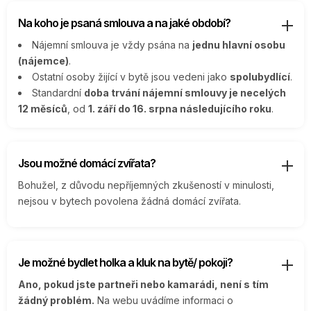
Na koho je psaná smlouva a na jaké období?
Nájemní smlouva je vždy psána na
jednu hlavní osobu
(nájemce)
.
Ostatní osoby žijící v bytě jsou vedeni jako
spolubydlící
.
Standardní
doba trvání nájemní smlouvy je necelých
12 měsíců
, od
1. září do 16. srpna následujícího roku
.
Jsou možné domácí zvířata?
Bohužel, z důvodu nepříjemných zkušeností v minulosti,
nejsou v bytech povolena žádná domácí zvířata.
Je možné bydlet holka a kluk na bytě/ pokoji?
Ano, pokud jste partneři nebo kamarádi, není s tím
žádný problém.
Na webu uvádíme informaci o