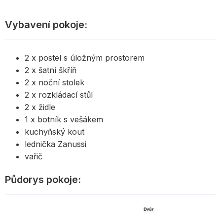
Vybavení pokoje:
2 x postel s úložným prostorem
2 x šatní škříň
2 x noční stolek
2 x rozkládací stůl
2 x židle
1 x botník s vešákem
kuchyňský kout
lednička Zanussi
vařič
Půdorys pokoje: