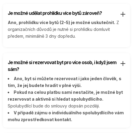
Je možné udělat prohlídku více bytů zároveň?
Ano, prohlídku více bytů (2-5) je možné uskutečnit.
Z
organizačních důvodů je nutné si prohlídku domluvit
předem, minimálně 3 dny dopředu.
Je možné si rezervovat byt pro více osob, i když jsem
sám?
Ano, byt si můžete rezervovat i jako jeden člověk, s
tím, že jej budete hradit v plné výši.
Pokud na celou platbu sami nestačíte, je možné byt
rezervovat a aktivně si hledat spolubydlícího.
Spolubydlící bude do smlouvy dopsán později.
V případě zájmu o individuálního spolubydlícího vám
mohu zprostředkovat kontakt.