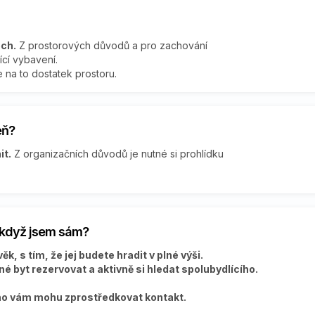
ech.
Z prostorových důvodů a pro zachování
ící vybavení.
e na to dostatek prostoru.
eň?
it.
Z organizačních důvodů je nutné si prohlídku
i když jsem sám?
k, s tím, že jej budete hradit v plné výši.
é byt rezervovat a aktivně si hledat spolubydlícího.
ího vám mohu zprostředkovat kontakt.