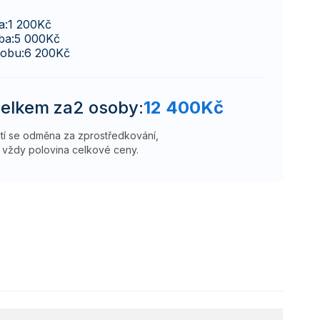
a:
1 200
Kč
ba:
5 000
Kč
sobu:
6 200
Kč
elkem za
2 osoby
:
12 400
Kč
atí se odměna za zprostředkování,
vždy polovina celkové ceny.