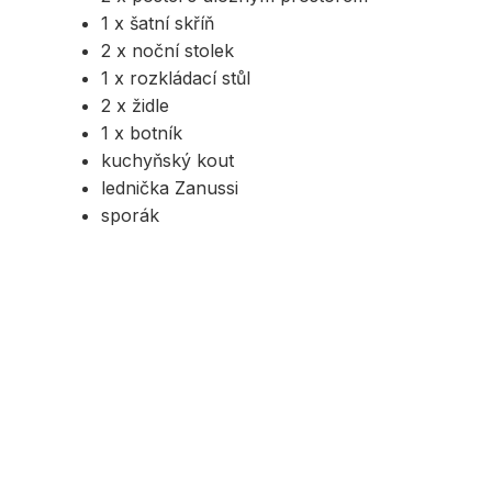
1 x šatní skříň
2 x noční stolek
1 x rozkládací stůl
2 x židle
1 x botník
kuchyňský kout
lednička Zanussi
sporák