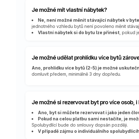
Je možné mít vlastní nábytek?
Ne, není možné měnit stávající nábytek v byt
jednotného vzhledu bytů není povoleno měnit stávaj
Vlastní nábytek si do bytu lze přinést
, pokud j
Je možné udělat prohlídku více bytů zárov
Ano, prohlídku více bytů (2-5) je možné uskutečn
domluvit předem, minimálně 3 dny dopředu.
Je možné si rezervovat byt pro více osob, 
Ano, byt si můžete rezervovat i jako jeden člově
Pokud na celou platbu sami nestačíte, je možn
Spolubydlící bude do smlouvy dopsán později.
V případě zájmu o individuálního spolubydlíc