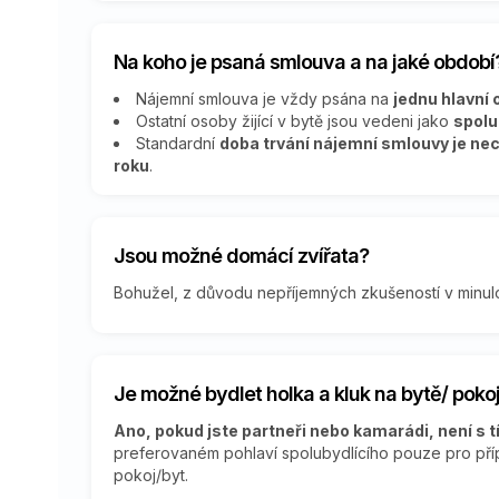
Na koho je psaná smlouva a na jaké období
Nájemní smlouva je vždy psána na
jednu hlavní
Ostatní osoby žijící v bytě jsou vedeni jako
spolu
Standardní
doba trvání nájemní smlouvy je ne
roku
.
Jsou možné domácí zvířata?
Bohužel, z důvodu nepříjemných zkušeností v minulo
Je možné bydlet holka a kluk na bytě/ pokoj
Ano, pokud jste partneři nebo kamarádi, není s 
preferovaném pohlaví spolubydlícího pouze pro příp
pokoj/byt.