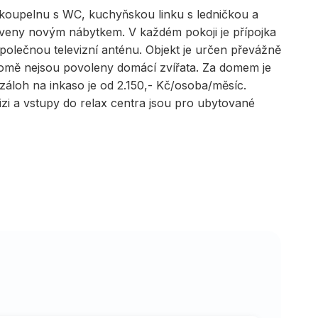
 koupelnu s WC, kuchyňskou linku s ledničkou a
aveny novým nábytkem. V každém pokoji je přípojka
společnou televizní anténu. Objekt je určen převážně
domě nejsou povoleny domácí zvířata. Za domem je
áloh na inkaso je od 2.150,- Kč/osoba/měsíc.
evizi a vstupy do relax centra jsou pro ubytované