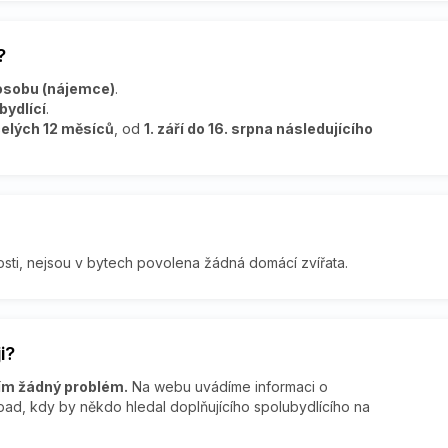
?
 osobu (nájemce)
.
bydlící
.
celých 12 měsíců
, od
1. září do 16. srpna následujícího
sti, nejsou v bytech povolena žádná domácí zvířata.
i?
tím žádný problém.
Na webu uvádíme informaci o
ad, kdy by někdo hledal doplňujícího spolubydlícího na