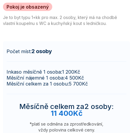
Pokoj je obsazený
Je to byt typu 1+kk pro max. 2 osoby, který má na chodbě
vlastní koupelnu s WC a kuchyňský kout s ledničkou.
2 osoby
Počet míst:
Inkaso měsíčně 1 osoba:
1 200
Kč
Měsíční nájemné 1 osoba:
4 500
Kč
Měsíční celkem za 1 osobu:
5 700
Kč
Měsíčně celkem za
2 osoby
:
11 400
Kč
*platí se odměna za zprostředkování,
vždy polovina celkové ceny.