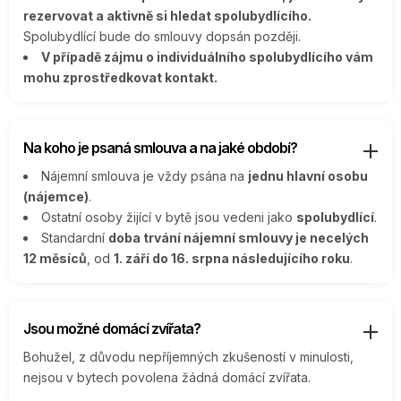
rezervovat a aktivně si hledat spolubydlícího.
Spolubydlící bude do smlouvy dopsán později.
V případě zájmu o individuálního spolubydlícího vám
mohu zprostředkovat kontakt.
Na koho je psaná smlouva a na jaké období?
Nájemní smlouva je vždy psána na
jednu hlavní osobu
(nájemce)
.
Ostatní osoby žijící v bytě jsou vedeni jako
spolubydlící
.
Standardní
doba trvání nájemní smlouvy je necelých
12 měsíců
, od
1. září do 16. srpna následujícího roku
.
Jsou možné domácí zvířata?
Bohužel, z důvodu nepříjemných zkušeností v minulosti,
nejsou v bytech povolena žádná domácí zvířata.