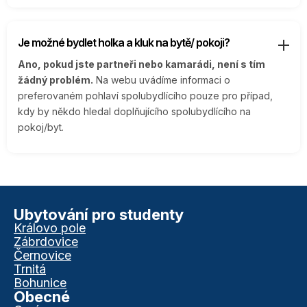
Je možné bydlet holka a kluk na bytě/ pokoji?
Ano, pokud jste partneři nebo kamarádi, není s tím
žádný problém.
Na webu uvádíme informaci o
preferovaném pohlaví spolubydlícího pouze pro případ,
kdy by někdo hledal doplňujícího spolubydlícího na
pokoj/byt.
Ubytování pro studenty
Královo pole
Zábrdovice
Černovice
Trnitá
Bohunice
Obecné