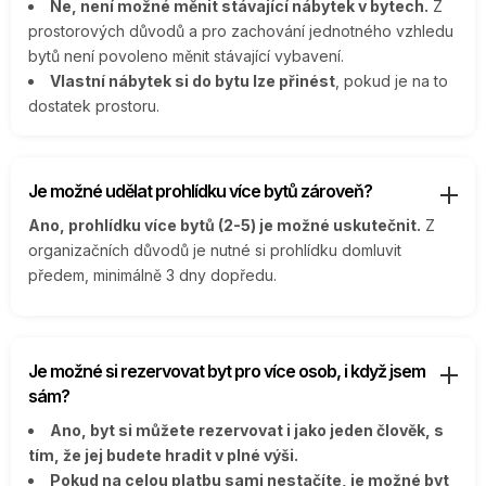
Ne, není možné měnit stávající nábytek v bytech.
Z
prostorových důvodů a pro zachování jednotného vzhledu
bytů není povoleno měnit stávající vybavení.
Vlastní nábytek si do bytu lze přinést
, pokud je na to
dostatek prostoru.
Je možné udělat prohlídku více bytů zároveň?
Ano, prohlídku více bytů (2-5) je možné uskutečnit.
Z
organizačních důvodů je nutné si prohlídku domluvit
předem, minimálně 3 dny dopředu.
Je možné si rezervovat byt pro více osob, i když jsem
sám?
Ano, byt si můžete rezervovat i jako jeden člověk, s
tím, že jej budete hradit v plné výši.
Pokud na celou platbu sami nestačíte, je možné byt