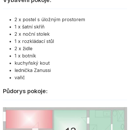
Vybavení pokoje:
2 x postel s úložným prostorem
1 x šatní skříň
2 x noční stolek
1 x rozkládací stůl
2 x židle
1 x botník
kuchyňský kout
lednička Zanussi
vařič
Půdorys pokoje: