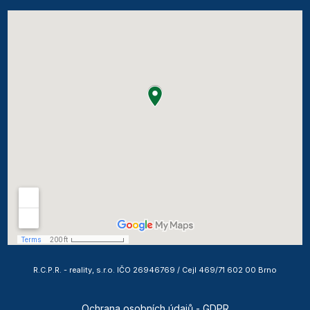
R.C.P.R. - reality, s.r.o. IČO 26946769 / Cejl 469/71 602 00 Brno
Ochrana osobních údajů - GDPR