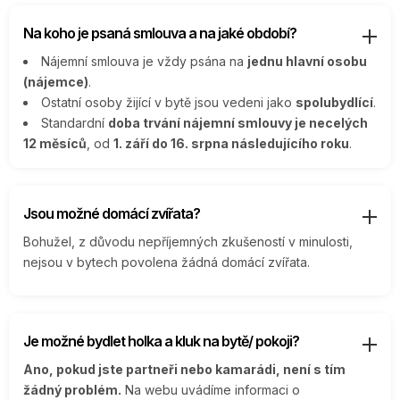
Na koho je psaná smlouva a na jaké období?
Nájemní smlouva je vždy psána na
jednu hlavní osobu
(nájemce)
.
Ostatní osoby žijící v bytě jsou vedeni jako
spolubydlící
.
Standardní
doba trvání nájemní smlouvy je necelých
12 měsíců
, od
1. září do 16. srpna následujícího roku
.
Jsou možné domácí zvířata?
Bohužel, z důvodu nepříjemných zkušeností v minulosti,
nejsou v bytech povolena žádná domácí zvířata.
Je možné bydlet holka a kluk na bytě/ pokoji?
Ano, pokud jste partneři nebo kamarádi, není s tím
žádný problém.
Na webu uvádíme informaci o