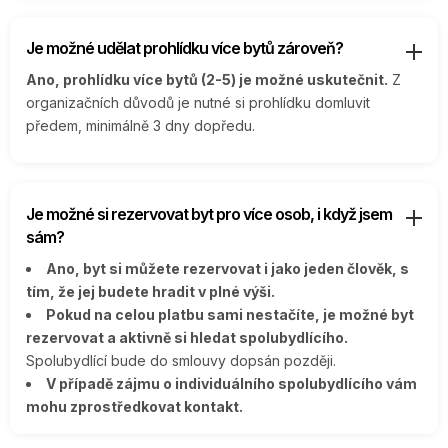
Je možné udělat prohlídku více bytů zároveň?
Ano, prohlídku více bytů (2-5) je možné uskutečnit.
Z
organizačních důvodů je nutné si prohlídku domluvit
předem, minimálně 3 dny dopředu.
Je možné si rezervovat byt pro více osob, i když jsem
sám?
Ano, byt si můžete rezervovat i jako jeden člověk, s
tím, že jej budete hradit v plné výši.
Pokud na celou platbu sami nestačíte, je možné byt
rezervovat a aktivně si hledat spolubydlícího.
Spolubydlící bude do smlouvy dopsán později.
V případě zájmu o individuálního spolubydlícího vám
mohu zprostředkovat kontakt.