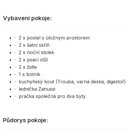
Vybavení pokoje:
· 2 x postel s úložným prostorem
· 2 x šatní skříň
· 2 x noční stolek
· 2 x psací stůl
· 2 x židle
· 1 x botník
· kuchyňský kout (Trouba, varná deska, digestoř)
· lednička Zanussi
· pračka společná pro dva byty
Půdorys pokoje: