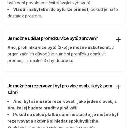
bytů není povoleno měnit stávající vybavení.
Vlastní nábytek si do bytu lze přinést
, pokud je na to
dostatek prostoru.
Je možné udělat prohlídku více bytů zároveň?
Ano, prohlídku více bytů (2-5) je možné uskutečnit.
Z
organizačních důvodů je nutné si prohlídku domluvit
předem, minimálně 3 dny dopředu.
Je možné si rezervovat byt pro více osob, i když jsem
sám?
Ano, byt si můžete rezervovat i jako jeden člověk, s
tím, že jej budete hradit v plné výši.
Pokud na celou platbu sami nestačíte, je možné byt
rezervovat a aktivně si hledat spolubydlícího.
Spolubydlící bude do smlouvy dopsán později.