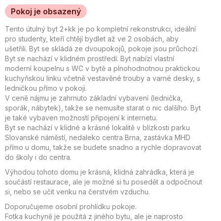
Pokoj je obsazený
Tento útulný byt 2+kk je po kompletní rekonstrukci, ideální
pro studenty, kteří chtějí bydlet až ve 2 osobách, aby
ušetřili. Byt se skládá ze dvoupokojů, pokoje jsou průchozí.
Byt se nachází v klidném prostředí. Byt nabízí vlastní
moderní koupelnu s WC v bytě a plnohodnotnou praktickou
kuchyňskou linku včetně vestavěné trouby a varné desky, s
ledničkou přímo v pokoji.
V ceně nájmu je zahrnuto základní vybavení (lednička,
sporák, nábytek), takže se nemusíte starat o nic dalšího. Byt
je také vybaven možností připojení k internetu.
Byt se nachází v klidné a krásné lokalitě v blízkosti parku
Slovanské náměstí, nedaleko centra Brna, zastávka MHD
přímo u domu, takže se budete snadno a rychle dopravovat
do školy i do centra.
Výhodou tohoto domu je krásná, klidná zahrádka, která je
součástí restaurace, ale je možné si tu posedět a odpočnout
si, nebo se učit venku na čerstvém vzduchu.
Doporučujeme osobní prohlídku pokoje.
Fotka kuchyně je použitá z jiného bytu, ale je naprosto