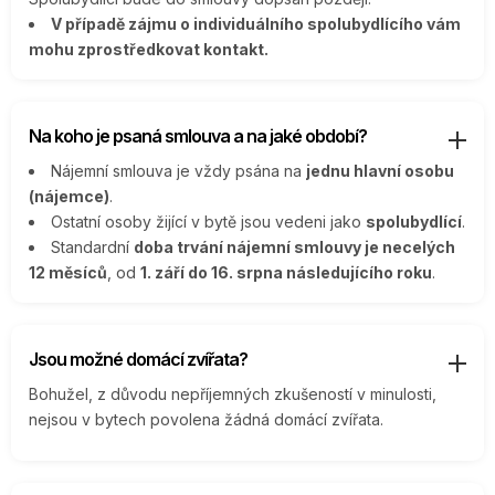
V případě zájmu o individuálního spolubydlícího vám
mohu zprostředkovat kontakt.
Na koho je psaná smlouva a na jaké období?
Nájemní smlouva je vždy psána na
jednu hlavní osobu
(nájemce)
.
Ostatní osoby žijící v bytě jsou vedeni jako
spolubydlící
.
Standardní
doba trvání nájemní smlouvy je necelých
12 měsíců
, od
1. září do 16. srpna následujícího roku
.
Jsou možné domácí zvířata?
Bohužel, z důvodu nepříjemných zkušeností v minulosti,
nejsou v bytech povolena žádná domácí zvířata.