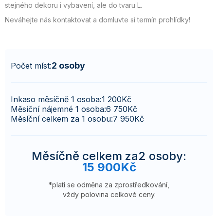
stejného dekoru i vybavení, ale do tvaru L.
Neváhejte nás kontaktovat a domluvte si termín prohlídky!
2 osoby
Počet míst:
Inkaso měsíčně 1 osoba:
1 200
Kč
Měsíční nájemné 1 osoba:
6 750
Kč
Měsíční celkem za 1 osobu:
7 950
Kč
Měsíčně celkem za
2 osoby
:
15 900
Kč
*platí se odměna za zprostředkování,
vždy polovina celkové ceny.