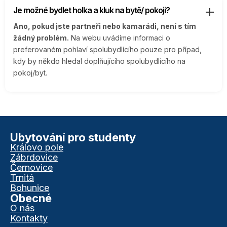
Je možné bydlet holka a kluk na bytě/ pokoji?
Ano, pokud jste partneři nebo kamarádi, není s tím
žádný problém.
Na webu uvádíme informaci o
preferovaném pohlaví spolubydlícího pouze pro případ,
kdy by někdo hledal doplňujícího spolubydlícího na
pokoj/byt.
Ubytování pro studenty
Královo pole
Zábrdovice
Černovice
Trnitá
Bohunice
Obecné
O nás
Kontakty