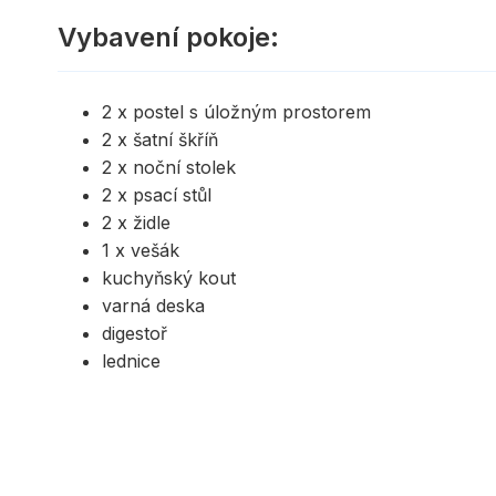
Vybavení pokoje:
2 x postel s úložným prostorem
2 x šatní škříň
2 x noční stolek
2 x psací stůl
2 x židle
1 x vešák
kuchyňský kout
varná deska
digestoř
lednice