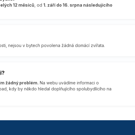
celých 12 měsíců
, od
1. září do 16. srpna následujícího
sti, nejsou v bytech povolena žádná domácí zvířata.
i?
tím žádný problém.
Na webu uvádíme informaci o
ad, kdy by někdo hledal doplňujícího spolubydlícího na