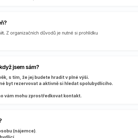
eň?
it.
Z organizačních důvodů je nutné si prohlídku
i když jsem sám?
k, s tím, že jej budete hradit v plné výši.
é byt rezervovat a aktivně si hledat spolubydlícího.
ího vám mohu zprostředkovat kontakt.
?
 osobu (nájemce)
.
bydlící
.