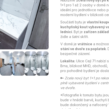
Nabízíme
zcela nový byt po 
1+1 pro 1 až 2 osoby v domě 
ideální pro jednotlivce nebo p
moderní bydlení v blízkosti ce
Součástí bytu je
vlastní koup
kuchyňský kout vybavený va
lednicí
. Byt je
zařízen zákla
židle a šatní skříň.
V domě je
vrátnice
a možnos
stání ve dvoře za poplatek
.
bezpečné zázemí.
Lokalita:
Ulice Cejl 71 nabízí
Brna, blízkost MHD, obchodů, 
pro pohodlné bydlení je dosl
🔑
Zcela nový byt 1+1 po rekon
plně vybavené bydlení v centr
ve dvoře.
*Fotografie k tomuto bytu js
bude v hnědé barvě, kuchyň b
bude dokončený a nafocený