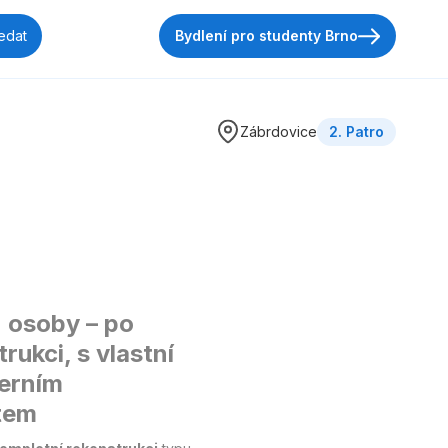
Bydlení pro studenty Brno
Zábrdovice
2. Patro
2 osoby – po
rukci, s vlastní
erním
tem