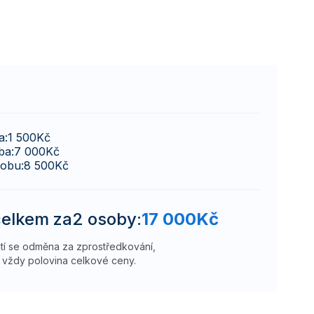
a:
1 500
Kč
ba:
7 000
Kč
sobu:
8 500
Kč
elkem za
2 osoby
:
17 000
Kč
atí se odměna za zprostředkování,
vždy polovina celkové ceny.