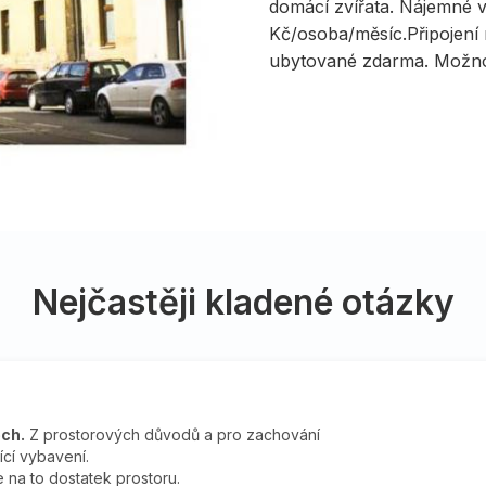
domácí zvířata. Nájemné v
Kč/osoba/měsíc.Připojení n
ubytované zdarma. Možnos
Nejčastěji kladené otázky
ech.
Z prostorových důvodů a pro zachování
ící vybavení.
e na to dostatek prostoru.