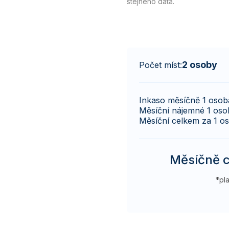
stejného data.
2 osoby
Počet míst:
Inkaso měsíčně 1 osob
Měsíční nájemné 1 oso
Měsíční celkem za 1 o
Měsíčně c
*pl