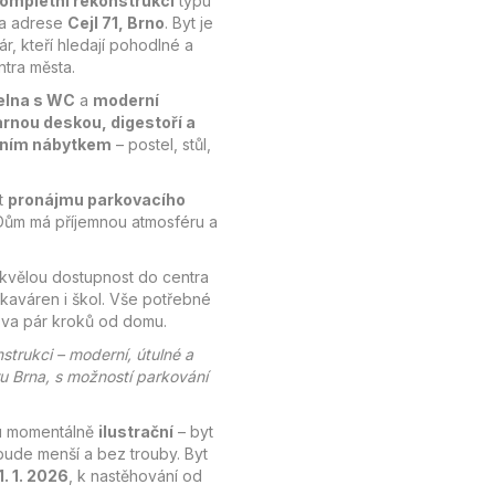
kompletní rekonstrukci
typu
na adrese
Cejl 71, Brno
. Byt je
ár, kteří hledají pohodlné a
ntra města.
elna s WC
a
moderní
rnou deskou, digestoří a
dním nábytkem
– postel, stůl,
t
pronájmu parkovacího
 Dům má příjemnou atmosféru a
 skvělou dostupnost do centra
kaváren i škol. Vše potřebné
ova pár kroků od domu.
strukci – moderní, útulné a
u Brna, s možností parkování
ou momentálně
ilustrační
– byt
ude menší a bez trouby. Byt
1. 1. 2026
, k nastěhování od