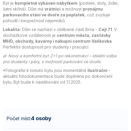
Byt je
kompletně vybaven nábytkem
(postele, stoly, židle,
šatní skříně). Dům má
vrátnici
a možnost
pronájmu
parkovacího stání ve dvoře za poplatek
, což zvyšuje
pohodlí i bezpečnost nájemníků.
Lokalita:
Dům se nachází v oblíbené části Brna –
Cejl 71
. V
docházkové vzdálenosti je
centrum města, zastávky
MHD, obchody, kavárny i nákupní centrum Vaňkovka
.
Perfektní dostupnost pro studenty i pracující.
🌿
Nový a komfortní byt 2+1 po rekonstrukci – ideální volba
pro studenty i páry, s možností parkování ve dvoře.
*Fotografie k tomuto bytu jsou momentálně
ilustrační
–
aktuální fotodokumentace bude doplněna po dokončení
bytu. Byt bude k nastěhování od 1.1.2025.
4 osoby
Počet míst: