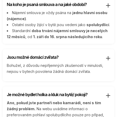
Na koho je psaná smlouva a na jaké období?
Nájemní smlouva je vždy psána na
jednu hlavní osobu
(nájemce)
.
Ostatní osoby žijící v bytě jsou vedeni jako
spolubydlící
.
Standardní
doba trvání nájemní smlouvy je necelých
12 měsíců
, od
1. září do 16. srpna následujícího roku
.
Jsou možné domácí zvířata?
Bohužel, z důvodu nepříjemných zkušeností v minulosti,
nejsou v bytech povolena žádná domácí zvířata.
Je možné bydlet holka a kluk na bytě/ pokoji?
Ano, pokud jste partneři nebo kamarádi, není s tím
žádný problém.
Na webu uvádíme informaci o
preferovaném pohlaví spolubydlícího pouze pro případ,