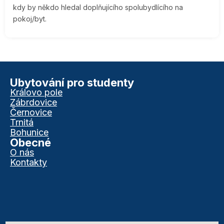
kdy by někdo hledal doplňujícího spolubydlícího na
pokoj/byt.
Ubytování pro studenty
Královo pole
Zábrdovice
Černovice
Trnitá
Bohunice
Obecné
O nás
Kontakty