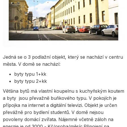
Jedná se o 3 podlažní objekt, který se nachází v centru
města. V domě se nachází:
byty typu 1+kk
byty typu 2+kk
Většina bytů má vlastní koupelnu s kuchyňským koutem
a byty jsou převažně buňkového typu. V pokojích je
přípojka na internet a digitální televizi. Objekt je určen
převážně pro bydlení studentů. V domě nejsou
povoleny domácí zvířata. Nájemné včetně záloh na
energie je od 3000,- Kč/osoba/měsíc.Připojení na