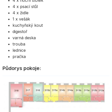
4 x noční stolek
4 x psací stůl
4 x židle
1 x vešák
kuchyňský kout
digestoř
varná deska
trouba
lednice
pračka
Půdorys pokoje: