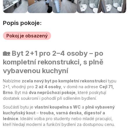
Popis pokoje:
Pokoj je obsazený
🏡
Byt 2+1 pro 2–4 osoby – po
kompletní rekonstrukci, s plně
vybavenou kuchyní
Nabízíme
zcela nový byt po kompletní rekonstrukci
typu
2+1, vhodný pro
2 až 4 osoby
, v domě na adrese
Cejl 71,
Brno
. Byt má
dva neprůchozí pokoje
, které poskytují
dostatek soukromí i pohodlí při sdíleném bydlení.
Součástí bytu je
vlastní koupelna s WC
a
plně vybavený
kuchyňský kout
–
trouba, varná deska, digestoř a
lednice
. Ideální volba pro studenty nebo mladé pracující,
kteří hledají moderní a funkční bydlení za dostupnou cenu.