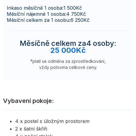
Inkaso měsíčně 1 osoba:
1 500
Kč
Měsíční nájemné 1 osoba:
4 750
Kč
Měsíční celkem za 1 osobu:
6 250
Kč
Měsíčně celkem za
4 osoby
:
25 000
Kč
*platí se odměna za zprostředkování,
vždy polovina celkové ceny.
Vybavení pokoje:
4 x postel s úložným prostorem
2 x šatní škříň