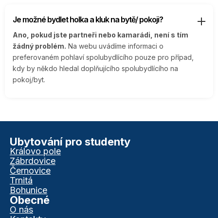
Je možné bydlet holka a kluk na bytě/ pokoji?
Ano, pokud jste partneři nebo kamarádi, není s tím
žádný problém.
Na webu uvádíme informaci o
preferovaném pohlaví spolubydlícího pouze pro případ,
kdy by někdo hledal doplňujícího spolubydlícího na
pokoj/byt.
Ubytování pro studenty
Královo pole
Zábrdovice
Černovice
Trnitá
Bohunice
Obecné
O nás