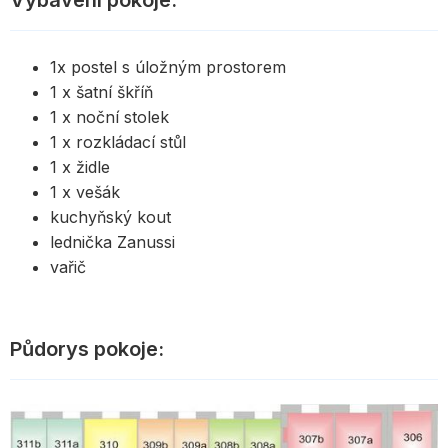
Vybavení pokoje:
1x postel s úložným prostorem
1 x šatní škříň
1 x noční stolek
1 x rozkládací stůl
1 x židle
1 x vešák
kuchyňský kout
lednička Zanussi
vařič
Půdorys pokoje: