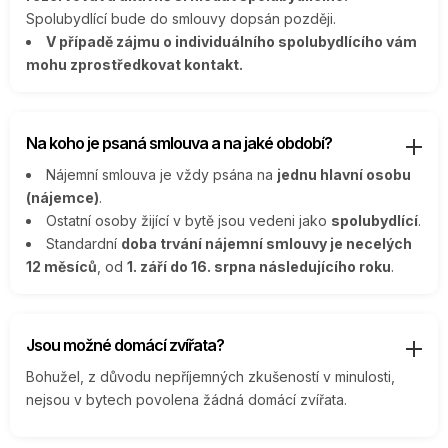
Spolubydlící bude do smlouvy dopsán později.
V případě zájmu o individuálního spolubydlícího vám
mohu zprostředkovat kontakt.
Na koho je psaná smlouva a na jaké období?
Nájemní smlouva je vždy psána na
jednu hlavní osobu
(nájemce)
.
Ostatní osoby žijící v bytě jsou vedeni jako
spolubydlící
.
Standardní
doba trvání nájemní smlouvy je necelých
12 měsíců
, od
1. září do 16. srpna následujícího roku
.
Jsou možné domácí zvířata?
Bohužel, z důvodu nepříjemných zkušeností v minulosti,
nejsou v bytech povolena žádná domácí zvířata.