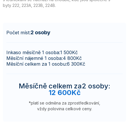
byty 222, 223A, 223B, 224B.
2 osoby
Počet míst:
Inkaso měsíčně 1 osoba:
1 500
Kč
Měsíční nájemné 1 osoba:
4 800
Kč
Měsíční celkem za 1 osobu:
6 300
Kč
Měsíčně celkem za
2 osoby
:
12 600
Kč
*platí se odměna za zprostředkování,
vždy polovina celkové ceny.