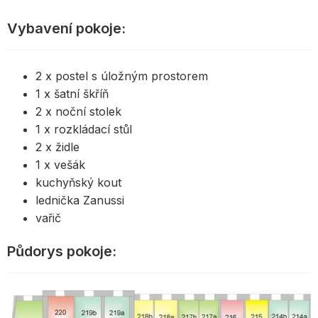
Vybavení pokoje:
2 x postel s úložným prostorem
1 x šatní škříň
2 x noční stolek
1 x rozkládací stůl
2 x židle
1 x vešák
kuchyňský kout
lednička Zanussi
vařič
Půdorys pokoje: