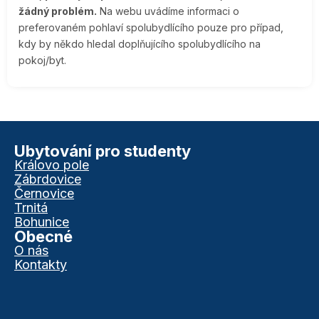
žádný problém.
Na webu uvádíme informaci o
preferovaném pohlaví spolubydlícího pouze pro případ,
kdy by někdo hledal doplňujícího spolubydlícího na
pokoj/byt.
Ubytování pro studenty
Královo pole
Zábrdovice
Černovice
Trnitá
Bohunice
Obecné
O nás
Kontakty