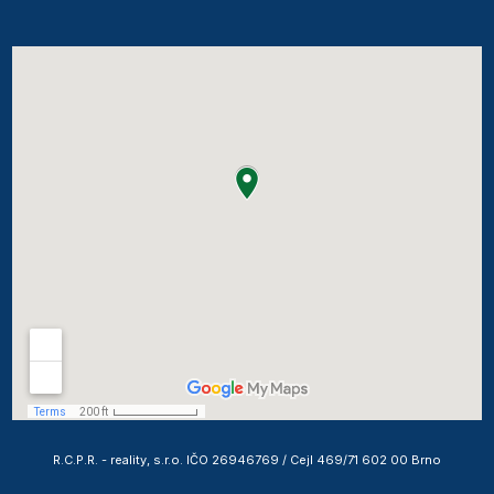
R.C.P.R. - reality, s.r.o. IČO 26946769 / Cejl 469/71 602 00 Brno