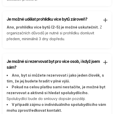
Je možné udělat prohlídku více bytů zároveň?
Ano, prohlídku více bytů (2-5) je možné uskutečnit.
Z
organizačních důvodů je nutné si prohlídku domluvit
předem, minimálně 3 dny dopředu.
Je možné si rezervovat byt pro více osob, i když jsem
sám?
Ano, byt si můžete rezervovat i jako jeden člověk, s
tím, že jej budete hradit v plné výši.
Pokud na celou platbu sami nestačíte, je možné byt
rezervovat a aktivně si hledat spolubydlícího.
Spolubydlící bude do smlouvy dopsán později.
V případě zájmu o individuálního spolubydlícího vám
mohu zprostředkovat kontakt.