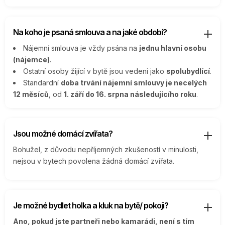
Na koho je psaná smlouva a na jaké období?
Nájemní smlouva je vždy psána na
jednu hlavní osobu
(nájemce)
.
Ostatní osoby žijící v bytě jsou vedeni jako
spolubydlící
.
Standardní
doba trvání nájemní smlouvy je necelých
12 měsíců
, od
1. září do 16. srpna následujícího roku
.
Jsou možné domácí zvířata?
Bohužel, z důvodu nepříjemných zkušeností v minulosti,
nejsou v bytech povolena žádná domácí zvířata.
Je možné bydlet holka a kluk na bytě/ pokoji?
Ano, pokud jste partneři nebo kamarádi, není s tím