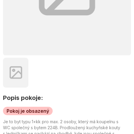
Popis pokoje:
Pokoj je obsazený
Je to byt typu 1+kk pro max. 2 osoby, který má koupelnu s
WC společný s bytem 224B. Prodloužený kuchyňské kouty
s ledničkami se nachází na chodbě, kde jsou společné s