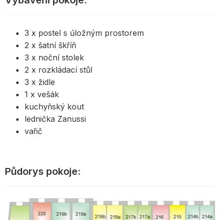
Vybavení pokoje:
3 x postel s úložným prostorem
2 x šatní škříň
3 x noční stolek
2 x rozkládací stůl
3 x židle
1 x vešák
kuchyňský kout
lednička Zanussi
vařič
Půdorys pokoje: