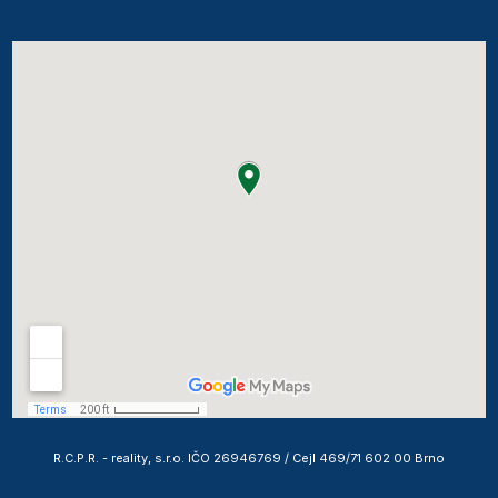
R.C.P.R. - reality, s.r.o. IČO 26946769 / Cejl 469/71 602 00 Brno