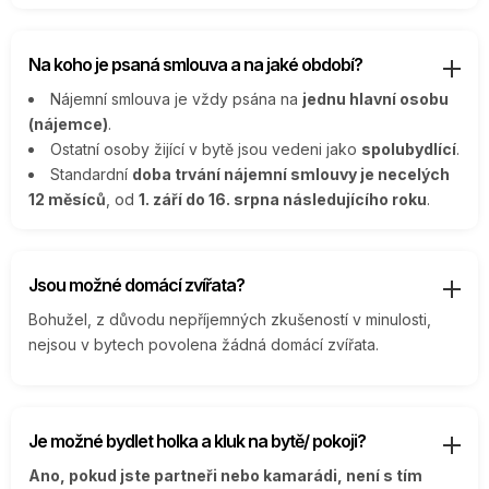
Na koho je psaná smlouva a na jaké období?
Nájemní smlouva je vždy psána na
jednu hlavní osobu
(nájemce)
.
Ostatní osoby žijící v bytě jsou vedeni jako
spolubydlící
.
Standardní
doba trvání nájemní smlouvy je necelých
12 měsíců
, od
1. září do 16. srpna následujícího roku
.
Jsou možné domácí zvířata?
Bohužel, z důvodu nepříjemných zkušeností v minulosti,
nejsou v bytech povolena žádná domácí zvířata.
Je možné bydlet holka a kluk na bytě/ pokoji?
Ano, pokud jste partneři nebo kamarádi, není s tím