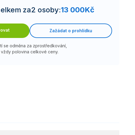
elkem za
2 osoby
:
13 000
Kč
vovat
Zažádat o prohlídku
atí se odměna za zprostředkování,
vždy polovina celkové ceny.