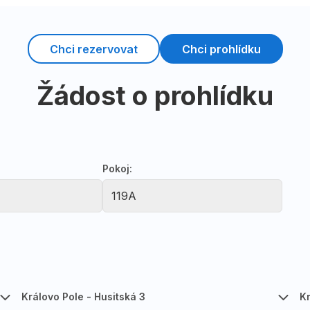
Chci rezervovat
Chci prohlídku
Žádost o prohlídku
Pokoj:
Královo Pole - Husitská 3
K