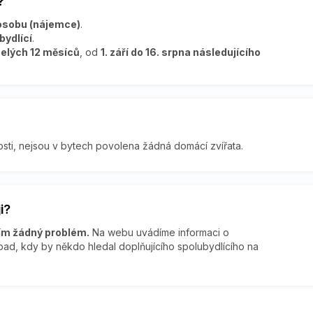
?
 osobu (nájemce)
.
bydlící
.
celých 12 měsíců
, od
1. září do 16. srpna následujícího
sti, nejsou v bytech povolena žádná domácí zvířata.
i?
tím žádný problém.
Na webu uvádíme informaci o
ad, kdy by někdo hledal doplňujícího spolubydlícího na