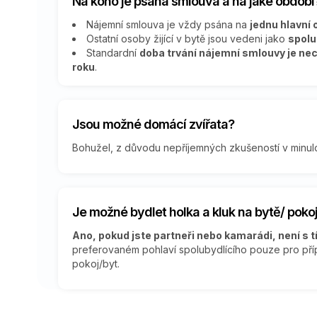
Na koho je psaná smlouva a na jaké období
Nájemní smlouva je vždy psána na
jednu hlavní
Ostatní osoby žijící v bytě jsou vedeni jako
spolu
Standardní
doba trvání nájemní smlouvy je ne
roku
.
Jsou možné domácí zvířata?
Bohužel, z důvodu nepříjemných zkušeností v minulo
Je možné bydlet holka a kluk na bytě/ pokoj
Ano, pokud jste partneři nebo kamarádi, není s 
preferovaném pohlaví spolubydlícího pouze pro příp
pokoj/byt.