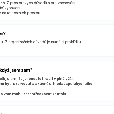
ech.
Z prostorových důvodů a pro zachování
ící vybavení.
e na to dostatek prostoru.
eň?
it.
Z organizačních důvodů je nutné si prohlídku
i když jsem sám?
k, s tím, že jej budete hradit v plné výši.
é byt rezervovat a aktivně si hledat spolubydlícího.
ího vám mohu zprostředkovat kontakt.