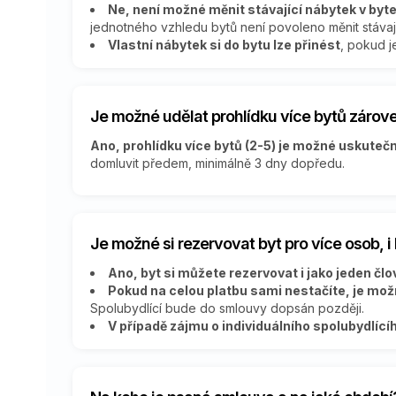
Ne, není možné měnit stávající nábytek v byt
jednotného vzhledu bytů není povoleno měnit stávaj
Vlastní nábytek si do bytu lze přinést
, pokud j
Je možné udělat prohlídku více bytů zárov
Ano, prohlídku více bytů (2-5) je možné uskutečn
domluvit předem, minimálně 3 dny dopředu.
Je možné si rezervovat byt pro více osob, 
Ano, byt si můžete rezervovat i jako jeden člově
Pokud na celou platbu sami nestačíte, je možn
Spolubydlící bude do smlouvy dopsán později.
V případě zájmu o individuálního spolubydlíc