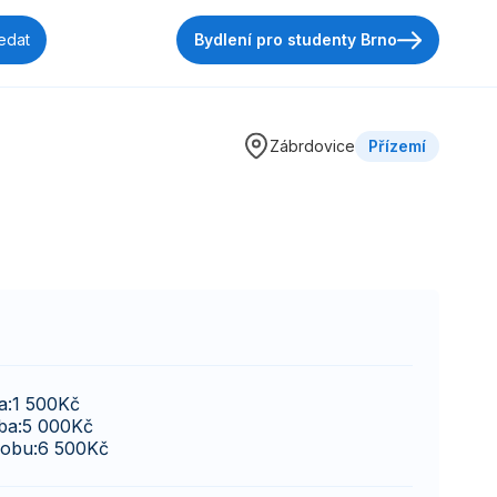
Bydlení pro studenty Brno
Zábrdovice
Přízemí
a:
1 500
Kč
ba:
5 000
Kč
sobu:
6 500
Kč