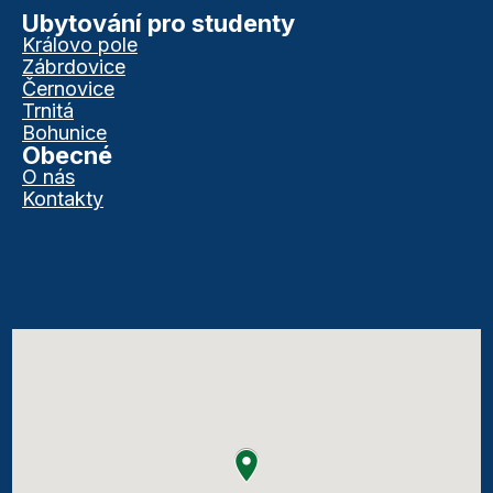
Ubytování pro studenty
Královo pole
Zábrdovice
Černovice
Trnitá
Bohunice
Obecné
O nás
Kontakty