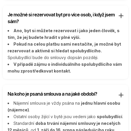
Je možné si rezervovat byt pro více osob, i když jsem
sám?
Ano, byt si můžete rezervovat i jako jeden člověk, s
tím, že jej budete hradit v plné výši.
Pokud na celou platbu sami nestačíte, je možné byt
rezervovat a aktivně si hledat spolubydlícího.
Spolubydlící bude do smlouvy dopsán později.
V případě zájmu o individuálního spolubydlícího vám
mohu zprostředkovat kontakt.
Na koho je psaná smlouva a na jaké období?
Nájemní smlouva je vždy psána na
jednu hlavní osobu
(nájemce)
.
Ostatní osoby žijící v bytě jsou vedeni jako
spolubydlící
.
Standardní
doba trvání nájemní smlouvy je necelých
12 měsíců
, od
1. září do 16. srpna následujícího roku
.