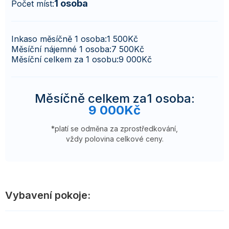
1 osoba
Počet míst:
Inkaso měsíčně 1 osoba:
1 500
Kč
Měsíční nájemné 1 osoba:
7 500
Kč
Měsíční celkem za 1 osobu:
9 000
Kč
Měsíčně celkem za
1 osoba
:
9 000
Kč
*platí se odměna za zprostředkování,
vždy polovina celkové ceny.
Vybavení pokoje: